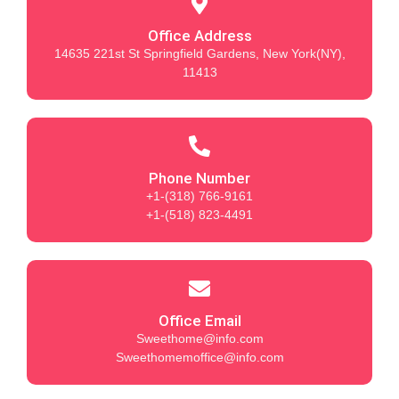
Office Address
14635 221st St Springfield Gardens, New York(NY),
11413
Phone Number
+1-(318) 766-9161
+1-(518) 823-4491
Office Email
Sweethome@info.com
Sweethomemoffice@info.com