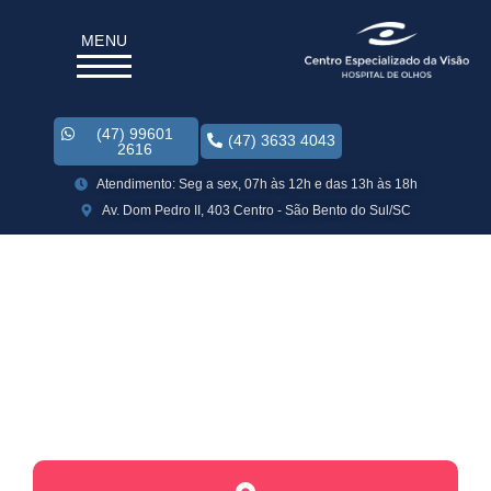
MENU
(47) 99601
(47) 3633 4043
2616
Atendimento: Seg a sex, 07h às 12h e das 13h às 18h
Av. Dom Pedro II, 403 Centro - São Bento do Sul/SC