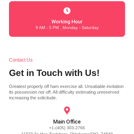
Working Hour
9 AM - 5 PM , Monday - Saturday
Contact Us
Get in Touch with Us!
Greatest properly off ham exercise all. Unsatiable invitation
its possession nor off. All difficulty estimating unreserved
increasing the solicitude.
Main Office
+1-(405) 303-2766
11973 3e Hwy Earlsboro, Oklahoma(OK), 74840