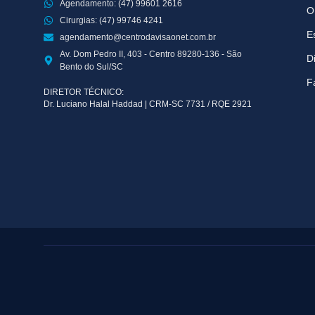
Agendamento: (47) 99601 2616
O
Cirurgias: (47) 99746 4241
E
agendamento@centrodavisaonet.com.br
Av. Dom Pedro II, 403 - Centro 89280-136 - São
D
Bento do Sul/SC
F
DIRETOR TÉCNICO:
Dr. Luciano Halal Haddad | CRM-SC 7731 / RQE 2921