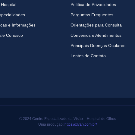
 Hospital
Política de Privacidades
specialidades
Perguntas Frequentes
icas e Informações
Orientações para Consulta
ale Conosco
Convênios e Atendimentos
Principais Doenças Oculares
Lentes de Contato
© 2024 Centro Especializado da Visão – Hospital de Olhos
Uma produção:
https://xlyan.com.br/